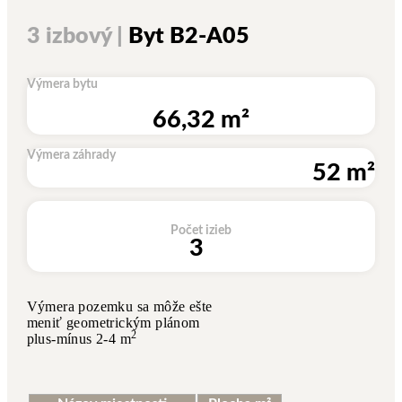
3 izbový |
Byt B2-A05
Výmera bytu
66,32 m²
Výmera záhrady
52 m²
Počet izieb
3
Výmera pozemku sa môže ešte
meniť geometrickým plánom
2
plus-mínus 2-4 m