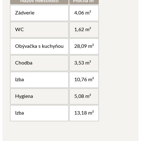
Názov miestnosti
Plocha m²
Zádverie
4,06 m²
WC
1,62 m²
Obývačka s kuchyňou
28,09 m²
Chodba
3,53 m²
Izba
10,76 m²
Hygiena
5,08 m²
Izba
13,18 m²