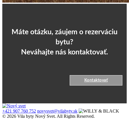
Máte otázku, záujem o rezerváciu
bytu?
Neváhajte nás kontaktovať.
Kontaktovať
+421 907 760 752
novysvet@vilabyty.sk
© 2026 Vila byty Nový Svet. All Rights Reserved.