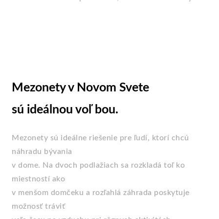
Mezonety v Novom Svete
sú ideálnou voľ bou.
Mezonety sú ideálne riešenie pre ľudí, ktorí chcú
náhradu bývania
v dome. Na dvoch podlažiach sa rozkladá toľ ko
miestností ako
v menšom domčeku a rozľahlá záhrada poskytuje
možnosť tráviť