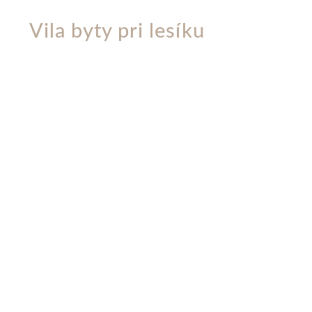
Vila byty pri lesíku
- TOP 5
projektov podľa Forbes.