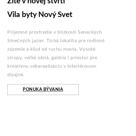
Žite v novej štvrti
Vila byty Nový Svet
Príjemné prostredie v blízkosti Seneckých
Slnečných jazier. Tichá lokalita pre rodinné
zázemie a kľud od ruchu mesta. Vysoké
stropy, veľké okná, galéria i priestor pre
kreatívnu sebarealizáciu v interiérovom
dizajne.
PONUKA BÝVANIA