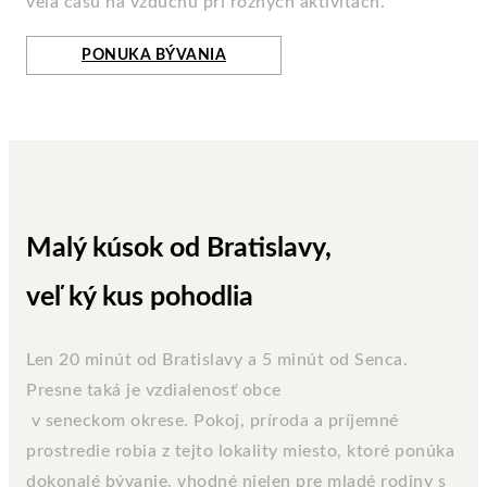
veľa času na vzduchu pri rôznych aktivitách.
PONUKA BÝVANIA
Malý kúsok od Bratislavy,
veľ ký kus pohodlia
Len 20 minút od Bratislavy a 5 minút od Senca.
Presne taká je vzdialenosť obce
v seneckom okrese. Pokoj, príroda a príjemné
prostredie robia z tejto lokality miesto, ktoré ponúka
dokonalé bývanie, vhodné nielen pre mladé rodiny s