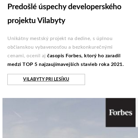
Predošlé úspechy developerského
projektu Vilabyty
Unikátny mestský projekt na dedine, s úplnou
občianskou vybavenosťou a bezkonkurečnými
cenami, ocenil aj
časopis Forbes, ktorý ho zaradil
medzi TOP 5 najzaujímavejších stavieb roka 2021.
VILABYTY PRI LESÍKU