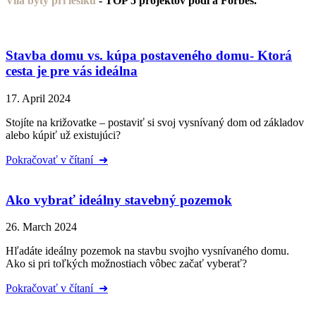
Vila byty pri lesíku
- TOP 5 projektov podľa Forbes.
Stavba domu vs. kúpa postaveného domu- Ktorá
cesta je pre vás ideálna
17. April 2024
Stojíte na križovatke – postaviť si svoj vysnívaný dom od základov
alebo kúpiť už existujúci?
Pokračovať v čítaní ➜
Ako vybrať ideálny stavebný pozemok
26. March 2024
Hľadáte ideálny pozemok na stavbu svojho vysnívaného domu.
Ako si pri toľkých možnostiach vôbec začať vyberať?
Pokračovať v čítaní ➜