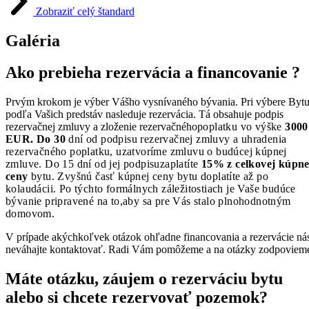
Zobraziť celý štandard
Galéria
Ako prebieha rezervácia a financovanie ?
Prvým krokom je výber Vášho vysnívaného bývania. Pri výbere Byt
podľa Vašich predstáv nasleduje rezervácia. Tá obsahuje podpis
rezervačnej zmluvy a zloženie rezervačného
poplatku vo výške
3000
EUR. Do 30
dní od podpisu rezervačnej zmluvy a uhradenia
rezervačného poplatku, uzatvoríme zmluvu o budúcej kúpnej
zmluve. Do 15 dní od jej podpisu
zaplatíte
15% z celkovej kúpne
ceny
bytu. Zvyšnú časť kúpnej ceny bytu doplatíte až po
kolaudácii. Po týchto formálnych záležitostiach je Vaše budúce
bývanie pripravené na to,
aby sa pre Vás stalo plnohodnotným
domovom.
V prípade akýchkoľvek otázok ohľadne financovania a rezervácie ná
neváhajte kontaktovať. Radi Vám pomôžeme a na otázky zodpoviem
Máte otázku, záujem o rezerváciu bytu
alebo si chcete rezervovať pozemok?