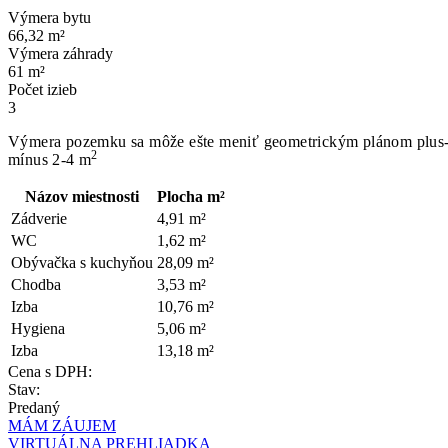
Výmera bytu
66,32 m²
Výmera záhrady
61 m²
Počet izieb
3
Výmera pozemku sa môže ešte meniť geometrickým plánom plus
2
mínus 2-4 m
Názov miestnosti
Plocha m²
Zádverie
4,91 m²
WC
1,62 m²
Obývačka s kuchyňou
28,09 m²
Chodba
3,53 m²
Izba
10,76 m²
Hygiena
5,06 m²
Izba
13,18 m²
Cena s DPH:
Stav:
Predaný
MÁM ZÁUJEM
VIRTUÁLNA PREHLIADKA