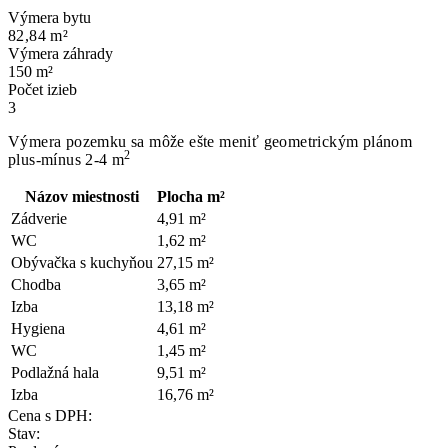
Výmera bytu
82,84 m²
Výmera záhrady
150 m²
Počet izieb
3
Výmera pozemku sa môže ešte meniť geometrickým plánom
2
plus-mínus 2-4 m
Názov miestnosti
Plocha m²
Zádverie
4,91 m²
WC
1,62 m²
Obývačka s kuchyňou
27,15 m²
Chodba
3,65 m²
Izba
13,18 m²
Hygiena
4,61 m²
WC
1,45 m²
Podlažná hala
9,51 m²
Izba
16,76 m²
Cena s DPH:
Stav: