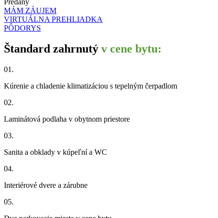
Predaný
MÁM ZÁUJEM
VIRTUÁLNA PREHLIADKA
PÔDORYS
Štandard zahrnutý
v cene bytu:
01.
Kúrenie a chladenie klimatizáciou s tepelným čerpadlom
02.
Laminátová podlaha v obytnom priestore
03.
Sanita a obklady v kúpeľní a WC
04.
Interiérové dvere a zárubne
05.