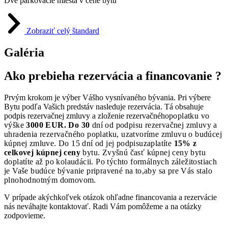
Dve parkovacie miesta v cene bytu
Zobraziť celý štandard
Galéria
Ako prebieha rezervácia a financovanie ?
Prvým krokom je výber Vášho vysnívaného bývania. Pri výbere
Bytu podľa Vašich predstáv nasleduje rezervácia. Tá obsahuje
podpis rezervačnej zmluvy a zloženie rezervačného
poplatku vo
výške
3000 EUR. Do 30
dní od podpisu rezervačnej zmluvy a
uhradenia rezervačného poplatku, uzatvoríme zmluvu o budúcej
kúpnej zmluve. Do 15 dní od jej podpisu
zaplatíte
15% z
celkovej kúpnej ceny
bytu. Zvyšnú časť kúpnej ceny bytu
doplatíte až po kolaudácii. Po týchto formálnych záležitostiach
je Vaše budúce bývanie pripravené na to,
aby sa pre Vás stalo
plnohodnotným domovom.
V prípade akýchkoľvek otázok ohľadne financovania a rezervácie
nás neváhajte kontaktovať. Radi Vám pomôžeme a na otázky
zodpovieme.