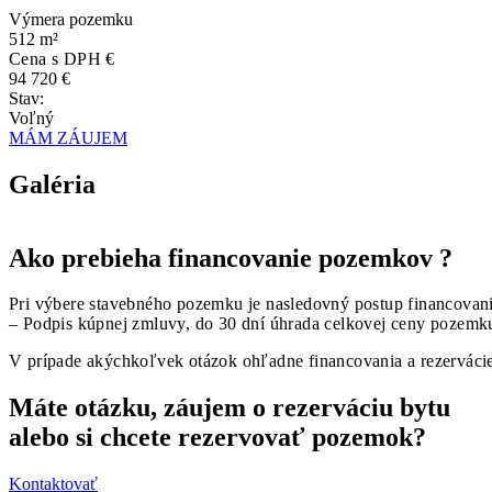
Výmera pozemku
512 m²
Cena s DPH €
94 720 €
Stav:
Voľný
MÁM ZÁUJEM
Galéria
Ako prebieha financovanie pozemkov ?
Pri výbere stavebného pozemku je nasledovný postup financovan
– Podpis kúpnej zmluvy, do 30 dní úhrada celkovej ceny pozemk
V prípade akýchkoľvek otázok ohľadne financovania a rezervác
Máte otázku, záujem o rezerváciu bytu
alebo si chcete rezervovať pozemok?
Kontaktovať